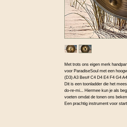
Met trots ons eigen merk handpa
voor ParadiseSoul met een hoogwa
(D3) A3 Bes# C4 D4 E4 F4 G4 A
Dit is een toonladder die het mees
do-re-mi... Hiermee kun je als be
voeten omdat de tonen ons bekent
Een prachtig instrument voor start