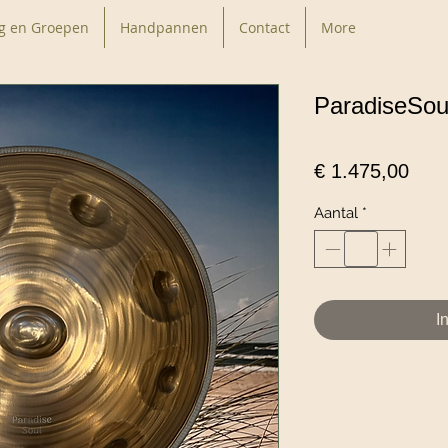
g en Groepen
Handpannen
Contact
More
ParadiseSou
Prijs
€ 1.475,00
Aantal
*
I