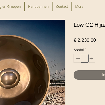
g en Groepen
Handpannen
Contact
More
Low G2 Hija
Prijs
€ 2.230,00
Aantal
*
I