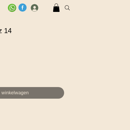
Log In
z 14
n winkelwagen