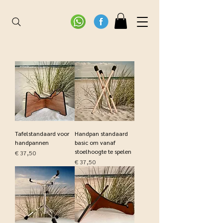
Tafelstandaard voor
Handpan standaard
handpannen
basic om vanaf
stoelhoogte te spelen
Prijs
€ 37,50
Prijs
€ 37,50